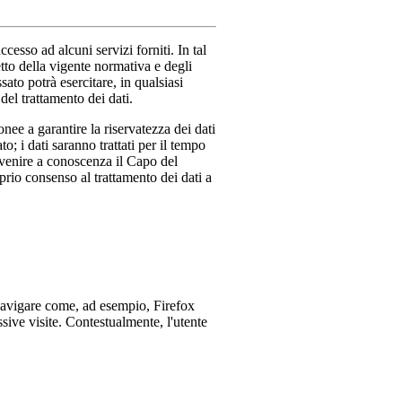
cesso ad alcuni servizi forniti. In tal
petto della vigente normativa e degli
sato potrà esercitare, in qualsiasi
el trattamento dei dati.
nee a garantire la riservatezza dei dati
o; i dati saranno trattati per il tempo
o venire a conoscenza il Capo del
oprio consenso al trattamento dei dati a
r navigare come, ad esempio, Firefox
sive visite. Contestualmente, l'utente