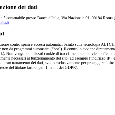
ezione dei dati
ti è contattabile presso Banca d'Italia, Via Nazionale 91, 00184 Roma (I
lia.it
ot
tezione contro spam e accessi automatici basato sulla tecnologia ALTCHA.
e non da programmi automatici (“bot”). Il controllo avviene direttament
). Non vengono utilizzati cookie di tracciamento e non viene effettuata
ttamente necessari al funzionamento del sito (ad esempio l’indirizzo IP), 
 questo trattamento dei dati, svolto esclusivamente per proteggere il sito
resse del titolare (art. 6, par. 1, lett. f del GDPR).