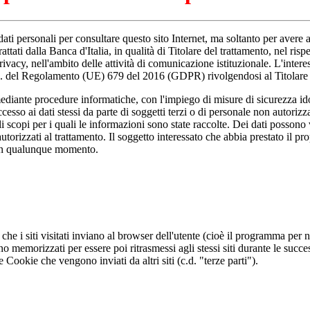
ati personali per consultare questo sito Internet, ma soltanto per avere ac
rattati dalla Banca d'Italia, in qualità di Titolare del trattamento, nel ris
rivacy, nell'ambito delle attività di comunicazione istituzionale. L'interes
e ss. del Regolamento (UE) 679 del 2016 (GDPR) rivolgendosi al Titolare d
 mediante procedure informatiche, con l'impiego di misure di sicurezza ido
cesso ai dati stessi da parte di soggetti terzi o di personale non autorizzat
i scopi per i quali le informazioni sono state raccolte. Dei dati posson
torizzati al trattamento. Il soggetto interessato che abbia prestato il pr
o in qualunque momento.
che i siti visitati inviano al browser dell'utente (cioè il programma pe
memorizzati per essere poi ritrasmessi agli stessi siti durante le succes
Cookie che vengono inviati da altri siti (c.d. "terze parti").