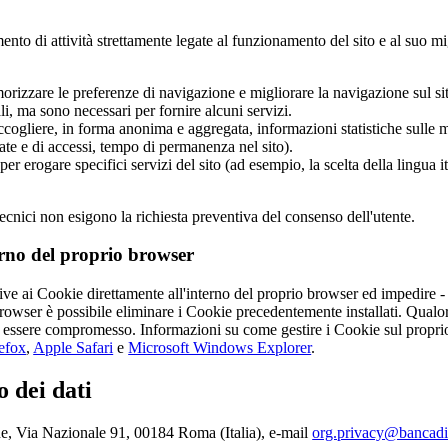
ento di attività strettamente legate al funzionamento del sito e al suo 
rizzare le preferenze di navigazione e migliorare la navigazione sul s
i, ma sono necessari per fornire alcuni servizi.
accogliere, in forma anonima e aggregata, informazioni statistiche sulle 
te e di accessi, tempo di permanenza nel sito).
 per erogare specifici servizi del sito (ad esempio, la scelta della lingua
tecnici non esigono la richiesta preventiva del consenso dell'utente.
erno del proprio browser
tive ai Cookie direttamente all'interno del proprio browser ed impedire 
rowser è possibile eliminare i Cookie precedentemente installati. Qualora l
 essere compromesso. Informazioni su come gestire i Cookie sul proprio
refox
,
Apple Safari
e
Microsoft Windows Explorer
.
o dei dati
ne, Via Nazionale 91, 00184 Roma (Italia), e-mail
org.privacy@bancadita